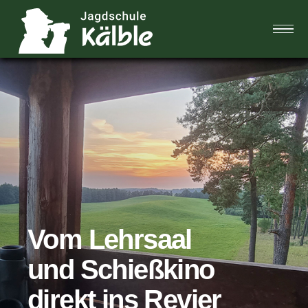
Home
Das Team
Jagdblog
FAQ
Vom Lehrsaal
Galerie
und
Schießkino
direkt ins Revier
Kontakt