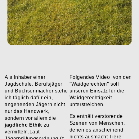
Als Inhaber einer
Folgendes Video von den
Jagdschule, Berufsjäger
"Waidgerechten" soll
und Büchsenmacher stehe
unseren Einsatz für die
ich täglich dafür ein,
Waidgerechtigkeit
angehenden Jägern nicht
unterstreichen.
nur das Handwerk,
Es enthält verstörende
sondern vor allem die
Szenen von Menschen,
jagdliche Ethik
zu
denen es anscheinend
vermitteln.
​Laut
nichts ausmacht Tiere
Jägerprüfungsordnung (z.