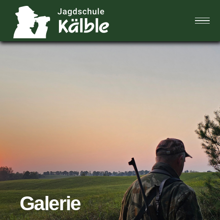
Home
Das Team
Jagdblog
FAQ
Galerie
Galerie
Kontakt