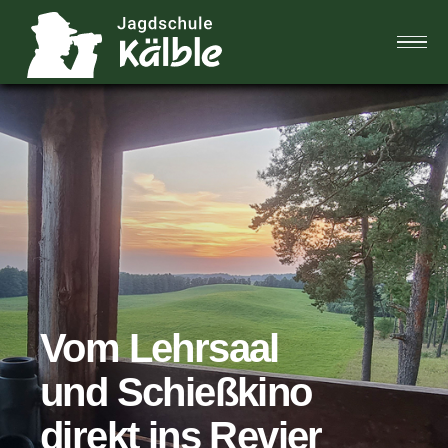
Home
Das Team
Jagdblog
FAQ
Vom Lehrsaal
Galerie
und
Schießkino
direkt ins Revier
Kontakt