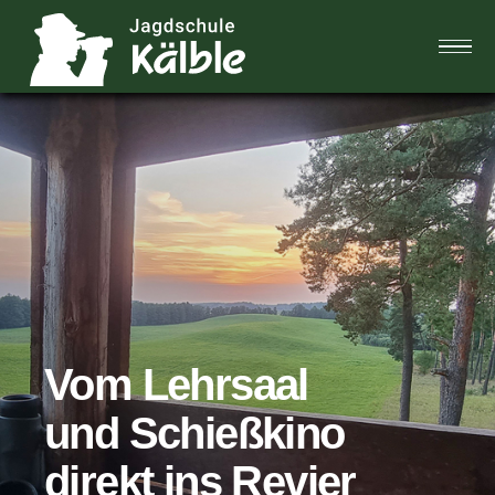
Home
Das Team
Jagdblog
FAQ
Vom Lehrsaal
Galerie
und
Schießkino
direkt ins Revier
Kontakt